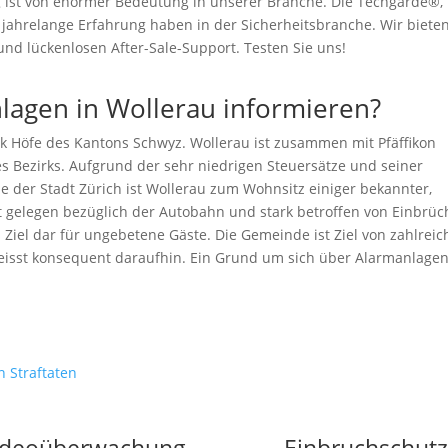
g ist von enormer Bedeutung in unserer Branche. Die Techgarde®,
 jahrelange Erfahrung haben in der Sicherheitsbranche. Wir biete
d lückenlosen After-Sale-Support. Testen Sie uns!
lagen in Wollerau informieren?
rk Höfe des Kantons Schwyz. Wollerau ist zusammen mit Pfäffikon
des Bezirks. Aufgrund der sehr niedrigen Steuersätze und seiner
der Stadt Zürich ist Wollerau zum Wohnsitz einiger bekannter,
 gelegen bezüglich der Autobahn und stark betroffen von Einbrüc
 Ziel dar für ungebetene Gäste. Die Gemeinde ist Ziel von zahlrei
weisst konsequent daraufhin. Ein Grund um sich über Alarmanlagen
:
en Straftaten