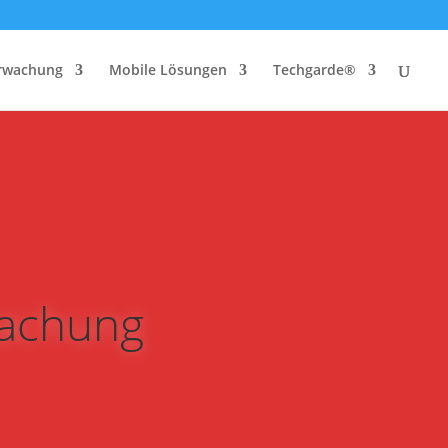
rwachung
Mobile Lösungen
Techgarde®
wachung