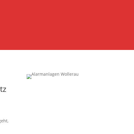
tz
eht,