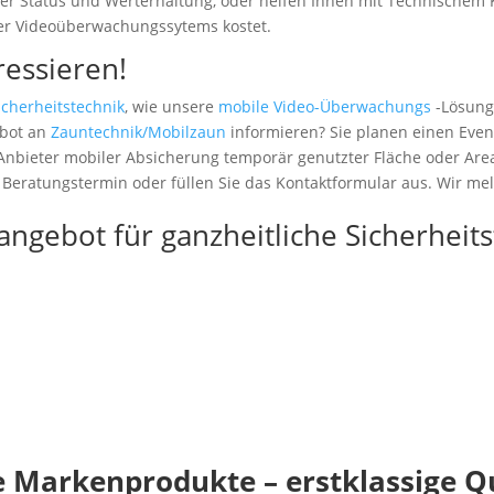
r Status und Werterhaltung, oder helfen Ihnen mit Technischem 
er Videoüberwachungssytems kostet.
ressieren!
icherheitstechnik
, wie unsere
mobile Video-Überwachungs
-Lösung
bot an
Zauntechnik/Mobilzaun
informieren? Sie planen einen Even
nbieter mobiler Absicherung temporär genutzter Fläche oder Area
 Beratungstermin oder füllen Sie das Kontaktformular aus. Wir mel
angebot für ganzheitliche Sicherheit
 Markenprodukte – erstklassige Qu