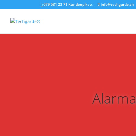
079 531 23 71 Kundenpikett
info@techgarde.ch
Alarma