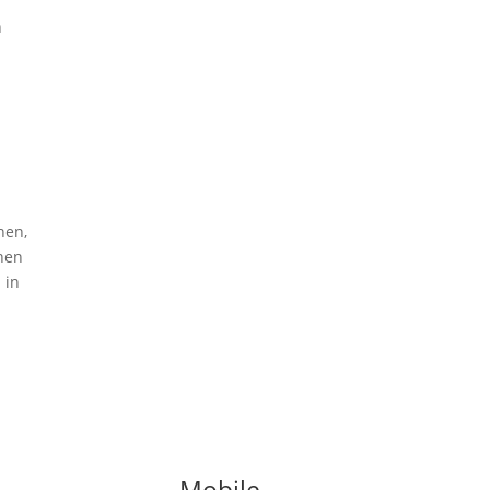
n
hen,
chen
 in