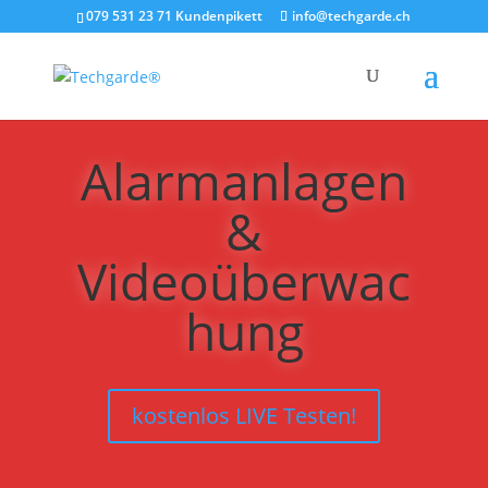
079 531 23 71 Kundenpikett
info@techgarde.ch
Alarmanlagen
&
Videoüberwac
hung
kostenlos LIVE Testen!