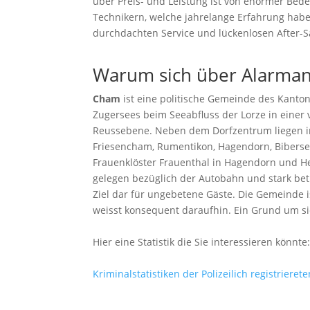
über Preis- und Leistung ist von enormer Bed
Technikern, welche jahrelange Erfahrung habe
durchdachten Service und lückenlosen After-Sa
Warum sich über Alarman
Cham
ist eine politische Gemeinde des Kanton
Zugersees beim Seeabfluss der Lorze in einer 
Reussebene. Neben dem Dorfzentrum liegen i
Friesencham, Rumentikon, Hagendorn, Bibersee,
Frauenklöster Frauenthal in Hagendorn und He
gelegen bezüglich der Autobahn und stark bet
Ziel dar für ungebetene Gäste. Die Gemeinde is
weisst konsequent daraufhin. Ein Grund um s
Hier eine Statistik die Sie interessieren könnte
Kriminalstatistiken der Polizeilich registrieret