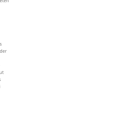
deten
s
 der
e
ut
s
i