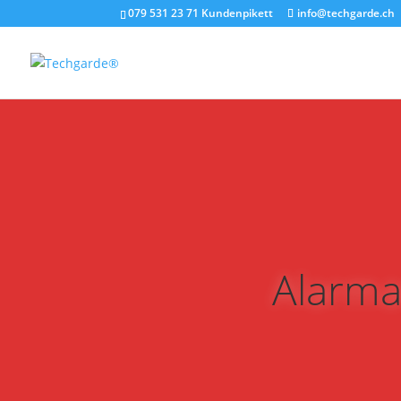
079 531 23 71 Kundenpikett
info@techgarde.ch
Alarma