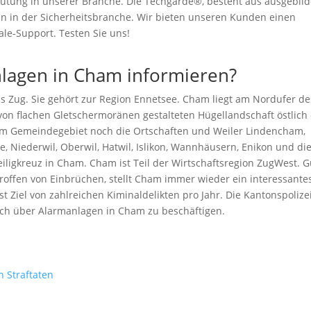
eutung in unserer Branche. Die Techgarde®, besteht aus ausgebil
n in der Sicherheitsbranche. Wir bieten unseren Kunden einen
le-Support. Testen Sie uns!
lagen in Cham informieren?
s Zug. Sie gehört zur Region Ennetsee. Cham liegt am Nordufer de
von flachen Gletschermoränen gestalteten Hügellandschaft östlich
m Gemeindegebiet noch die Ortschaften und Weiler Lindencham,
 Niederwil, Oberwil, Hatwil, Islikon, Wannhäusern, Enikon und di
iligkreuz in Cham. Cham ist Teil der Wirtschaftsregion ZugWest. G
roffen von Einbrüchen, stellt Cham immer wieder ein interessante
t Ziel von zahlreichen Kiminaldelikten pro Jahr. Die Kantonspolize
ich über Alarmanlagen in Cham zu beschäftigen.
:
en Straftaten