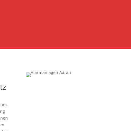
tz
ham.
ung
onen
hen