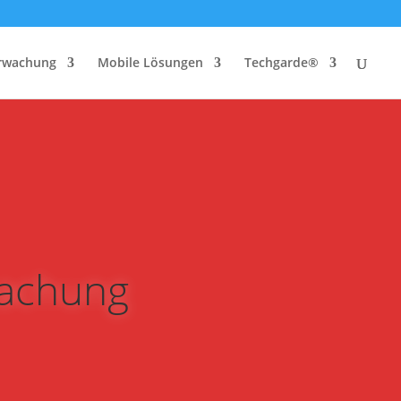
rwachung
Mobile Lösungen
Techgarde®
wachung