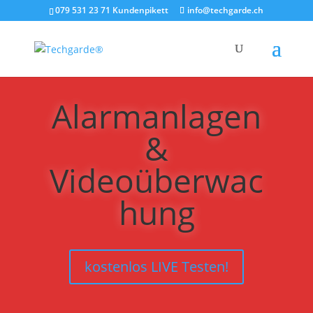
079 531 23 71 Kundenpikett
info@techgarde.ch
Alarmanlagen
&
Videoüberwac
hung
kostenlos LIVE Testen!