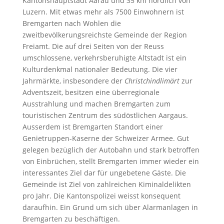
Kantonshauptstadt Aarau und 35 km nördlich von
Luzern. Mit etwas mehr als 7500 Einwohnern ist
Bremgarten nach Wohlen die
zweitbevölkerungsreichste Gemeinde der Region
Freiamt. Die auf drei Seiten von der Reuss
umschlossene, verkehrsberuhigte Altstadt ist ein
Kulturdenkmal nationaler Bedeutung. Die vier
Jahrmärkte, insbesondere der
Christchindlimärt
zur
Adventszeit, besitzen eine überregionale
Ausstrahlung und machen Bremgarten zum
touristischen Zentrum des südöstlichen Aargaus.
Ausserdem ist Bremgarten Standort einer
Genietruppen-Kaserne der Schweizer Armee. Gut
gelegen bezüglich der Autobahn und stark betroffen
von Einbrüchen, stellt Bremgarten immer wieder ein
interessantes Ziel dar für ungebetene Gäste. Die
Gemeinde ist Ziel von zahlreichen Kiminaldelikten
pro Jahr. Die Kantonspolizei weisst konsequent
daraufhin. Ein Grund um sich über Alarmanlagen in
Bremgarten zu beschäftigen.