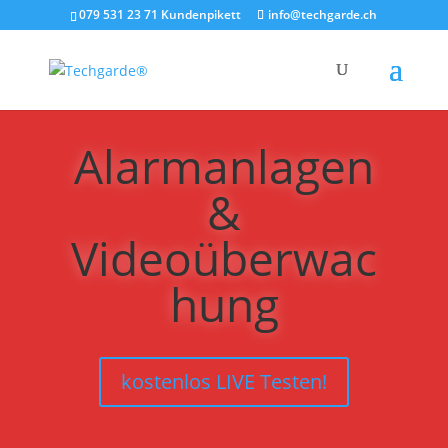
079 531 23 71 Kundenpikett
info@techgarde.ch
Alarmanlagen
&
Videoüberwac
hung
kostenlos LIVE Testen!